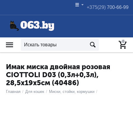
+375(29)
700-66-99
0
Имак миска двойная розовая
CIOTTOLI D03 (0,3л+0,3л),
28,5х19х5см (40486)
Главная
/
Для кошек
/
Миски, стойки, кормушки
/