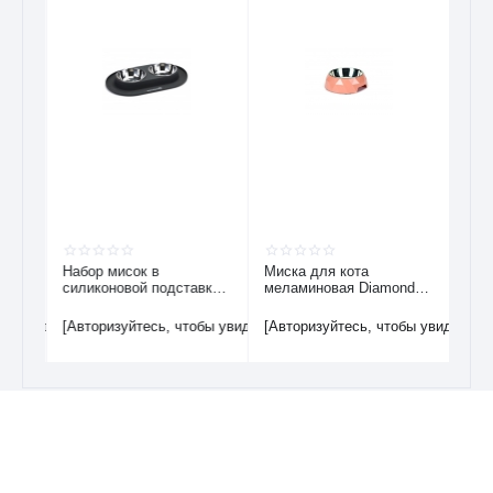
Набор мисок в
Миска для кота
Наб
OLI
силиконовой подставке
меламиновая Diamond
беж
серый 40*24см
розовая 14*4см
бы увидеть цену]
[Авторизуйтесь, чтобы увидеть цену]
[Авторизуйтесь, чтобы увидеть це
[Авт
Возможно, вас это заинтересует
Самые популярные
Хиты продаж