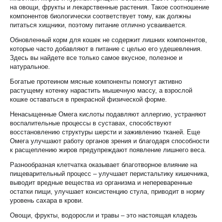
на овощи, фрукты и лекарственные растения. Такое соотношение
компонентов биологически соответствует тому, как должны
питаться хищники, поэтому питание отлично усваивается.
Обновленный корм для кошек не содержит лишних компонентов,
которые часто добавляют в питание с целью его удешевления.
Здесь вы найдете все только самое вкусное, полезное и
натуральное.
Богатые протеином мясные компоненты помогут активно
растущему котенку нарастить мышечную массу, а взрослой
кошке оставаться в прекрасной физической форме.
Ненасыщенные Омега кислоты подавляют аллергию, устраняют
воспалительные процессы в суставах, способствуют
восстановлению структуры шерсти и заживлению тканей. Еще
Омега улучшают работу органов зрения и благодаря способности
к расщеплению жиров предупреждают появление лишнего веса.
Разнообразная клетчатка оказывает благотворное влияние на
пищеварительный процесс – улучшает перистальтику кишечника,
выводит вредные вещества из организма и непереваренные
остатки пищи, улучшает консистенцию стула, приводит в норму
уровень сахара в крови.
Овощи, фрукты, водоросли и травы – это настоящая кладезь