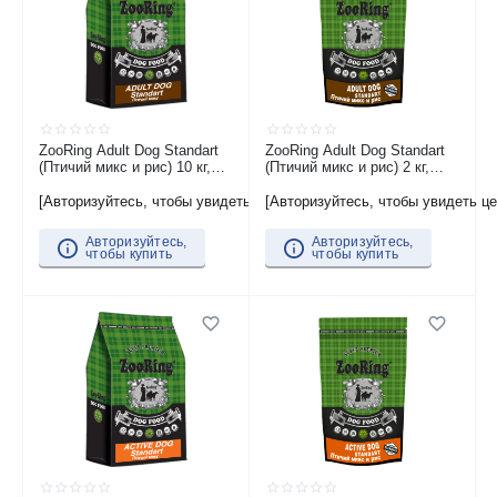
ZooRing Adult Dog Standart
ZooRing Adult Dog Standart
(Птичий микс и рис) 10 кг,
(Птичий микс и рис) 2 кг,
Сухой корм для взрослых
Сухой корм для взрослых
собак средних и крупных
собак средних и крупных
[Авторизуйтесь, чтобы увидеть цену]
[Авторизуйтесь, чтобы увидеть це
пород
пород
Авторизуйтесь,
Авторизуйтесь,
чтобы купить
чтобы купить