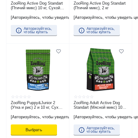
ZooRing Active Dog Standart
ZooRing Active Dog Standart
(Птичий микс) 10 кг, Сухой
(Птичий микс), 2 кг
корм для активных собак
средних и крупных пород
[Авторизуйтесь, чтобы увидеть цену]
[Авторизуйтесь, чтобы увидеть це
Авторизуйтесь,
Авторизуйтесь,
чтобы купить
чтобы купить
ZooRing Puppy&Junior 2
ZooRing Adult Active Dog
(Утка и рис) 2 и 10 кг, Сухой
Standart (Мясной микс) 10
корм для щенков и юниоров
кг, Сухой корм для
средних и крупных пород
взрослых собак средних и
[Авторизуйтесь, чтобы увидеть цену]
[Авторизуйтесь, чтобы увидеть це
крупных пород
Авторизуйтесь,
Выбрать
чтобы купить