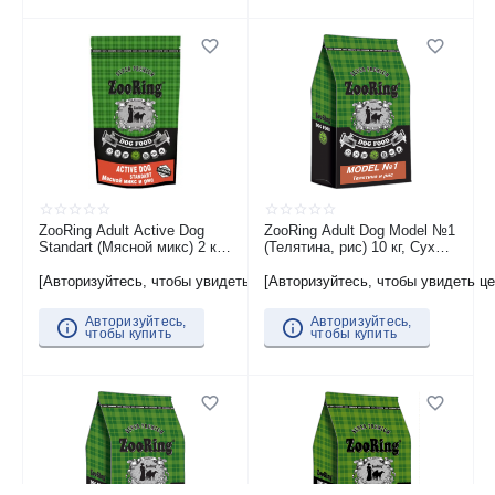
ZooRing Adult Active Dog
ZooRing Adult Dog Model №1
Standart (Мясной микс) 2 кг,
(Телятина, рис) 10 кг, Сухой
Сухой корм для взрослых
корм для стерилизованных
собак средних и крупных
и кастрированных собак
[Авторизуйтесь, чтобы увидеть цену]
[Авторизуйтесь, чтобы увидеть це
пород
всех пород
Авторизуйтесь,
Авторизуйтесь,
чтобы купить
чтобы купить