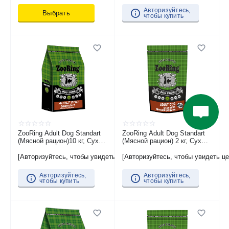
аллергии
Авторизуйтесь,
Выбрать
чтобы купить
ZooRing Adult Dog Standart
ZooRing Adult Dog Standart
(Мясной рацион)10 кг, Сухой
(Мясной рацион) 2 кг, Сухой
корм для молодых и
корм для молодых и
взрослых собак всех пород
взрослых собак всех пород
[Авторизуйтесь, чтобы увидеть цену]
[Авторизуйтесь, чтобы увидеть це
с пониженным содержанием
с пониженным содержанием
протеина и жира
протеина и жира
Авторизуйтесь,
Авторизуйтесь,
чтобы купить
чтобы купить