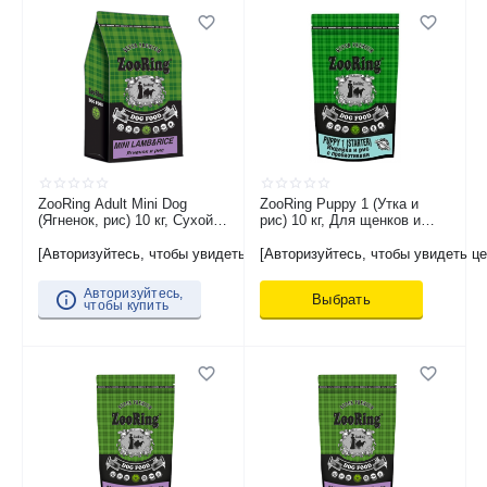
ZooRing Adult Mini Dog
ZooRing Puppy 1 (Утка и
(Ягненок, рис) 10 кг, Сухой
рис) 10 кг, Для щенков и
корм для взрослых собак
юниоров средних и крупных
мелких и средних пород,
пород
[Авторизуйтесь, чтобы увидеть цену]
[Авторизуйтесь, чтобы увидеть це
склонных к аллергии,
страдающих плохим
Авторизуйтесь,
Выбрать
пищеварением
чтобы купить