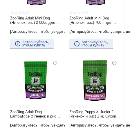
ZooRing Adult Mini Dog
ZooRing Adult Mini Dog
(Ягненок, рис) 2 000г, для
(Ягненок, рис) 700 г, для
взрослых собак мини- и
взрослых собак мини- и
средних пород
средних пород
[Авторизуйтесь, чтобы увидеть цену]
[Авторизуйтесь, чтобы увидеть це
Авторизуйтесь,
Авторизуйтесь,
чтобы купить
чтобы купить
ZooRing Adult Dog
ZooRing Puppy & Junior 2
Lamb&Rice (Ягненок и рис) 2
(Ягненок и рис) 2 кг, Сухой
кг, Сухой корм для
корм для щенков и юниоров
взрослых собак средних и
всех пород
[Авторизуйтесь, чтобы увидеть цену]
[Авторизуйтесь, чтобы увидеть це
крупных пород, склонных к