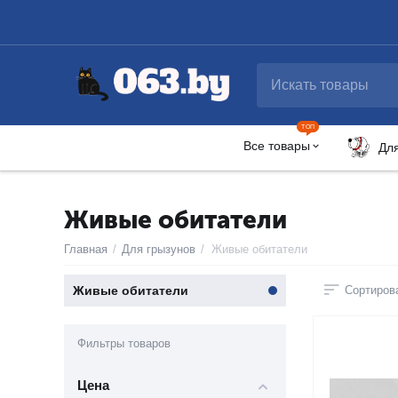
ТОП
Все товары
Дл
Живые обитатели
Главная
/
Для грызунов
/
Живые обитатели
Живые обитатели
Сортирова
Фильтры товаров
Цена