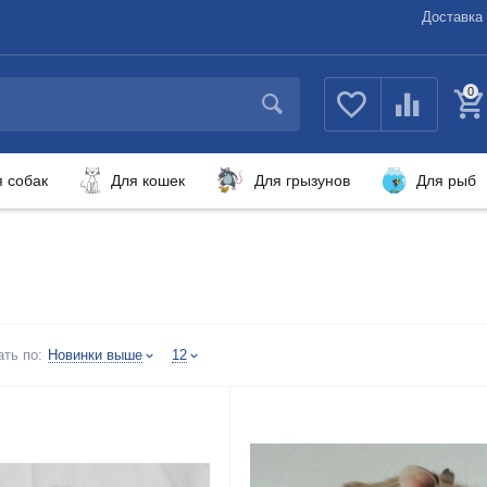
Доставка 
0
я собак
Для кошек
Для грызунов
Для рыб
ть по:
Новинки выше
12