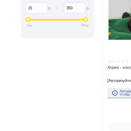
–
р.
р.
15
р.
350
р.
Хорек - хон
[Авторизуйте
Автор
чтобы